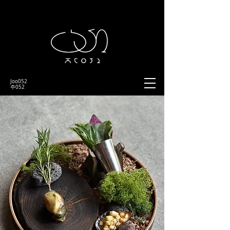
Joo052
​주052