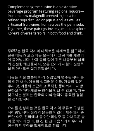
Complementing the cuisine is an extensive
beverage program featuring regional liquors—
from mellow makgeolli brewed in Jeolla to
refined soju distilled on Jeju Island, as well as
artisanal fruit wines from across the peninsula.
Together, these pairings invite guests to explore
Korea’s diverse terroirs in both food and drink.
주052는 한국 각지의 다채로운 식재료를 탐구하며,
단품 메뉴와 코스 메뉴 모두에서 그 풍미를 세련되
게 풀어냅니다. 산과 들의 향이 깃든 나물부터 남해
의 신선한 해산물까지, 모든 요리가 제철의 진면목
을 담아내도록 설계되었습니다.
메뉴는 계절 흐름에 따라 끊임없이 변주됩니다. 봄
의 여린 새순, 여름의 싱그러운 수확, 가을의 깊은
뿌리 맛, 겨울의 포근하고 묵직한 풍미까지—재방
문하실 때마다 새로운 한식을 만날 수 있으며, 처음
찾으시는 분께는 한국의 미식 달력이 응축된 경험
을 선사합니다.
요리를 완성하는 것은 한국 각 지역 주류로 구성된
페어링입니다. 전라의 은은한 막걸리, 제주에서 증
류한 소주, 전국에서 공수한 과실주 등 다채로운 술
이 준비되어 있어, 한 잔 한 잔이 음식과 어우러져
한국의 테루아를 입체적으로 전합니다.