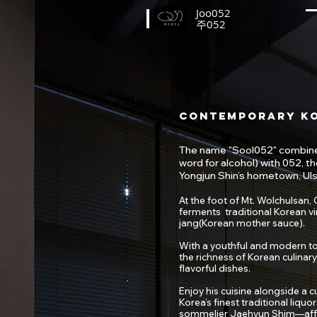
Joo052
​주052
Contemporary Ko
​The name "Sool052" combine
word for alcohol) with 052, t
Yongjun Shin’s hometown, Uls
At the foot of Mt. Wolchulsan,
ferments traditional Korean v
jang(Korean mother sauce).
With a youthful and modern t
the richness of Korean culinary 
flavorful dishes.
Enjoy his cuisine alongside a c
Korea’s finest traditional liqu
sommelier Jaehyun Shim—affe