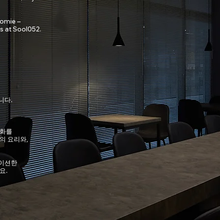
omie –
s at Sool052.
니다.
문화를
의 요리와,
레이션한
요.