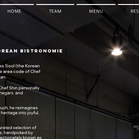
HOME
TEAM
MENU
RES
rean Bistronomie
s Sool (the Korean
he area code of Chef
an.
 Chef Shin personally
inegars, and
ouch, he reimagines
heritage into joyful,
urated selection of
ors, handpicked by
ctionately known as