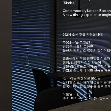
“Simba.”
Contemporary Korean Bistron
A new dining experience begin
052에 오신 것을 환영합니다!
주052는 ‘술 주(酒)’와,
신용준 셰프의 고향인
울산의 지역번호 ’052'의 합성어입
월출산에서 직접 천연발효 식초와
된장, 간장까지 직접 만들어
젊은 감각으로 한식의 풍부한 식
맛있고 즐겁게 해석한 신용준 셰프
‘심바’라는 애칭으로 불리는
심재현 소믈리에가 정성들여 큐
한국의 다양한 전통주를 즐겨 보세
오늘날의 한국 요리,
주052에서 새로운 미식이 됩니다.